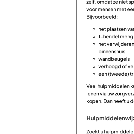
zelf, omdat ze niet s
voor mensen met ee
Bijvoorbeeld:
het plaatsen va
1-hendel meng
het verwijdere
binnenshuis
wandbeugels
verhoogd of ver
een (tweede) t
Veel hulpmiddelen kun
lenen via uw zorgverz
kopen. Dan heeft u 
Hulpmiddelenwij
Zoekt u hulpmiddelen