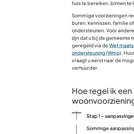
huis te bereiken, binnen te
Sommige voorzieningen regel
buren, kennissen, familie of
ondersteunen. Voor andere
zijn dat u bij de gemeente t
geregeld via de
Wet maats
ondersteuning (Wmo)
. Huu
vraagt u eerst naar de moge
verhuurder.
Hoe regel ik een
woonvoorzienin
Status: Actief
Opvolgingsnummer:
1
Stap 1 - aanpassingen
Sommige aanpassinge