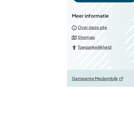
Meer informatie
Over deze site
Sitemap
Toegankelijkheid
(Verwijs
Gemeente Medemblik
naar
een
externe
website