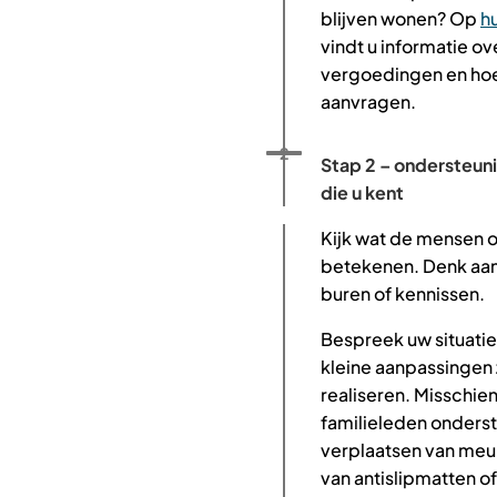
blijven wonen? Op
h
vindt u informatie o
vergoedingen en hoe
aanvragen.
Status: Actief
Opvolgingsnummer:
2
Stap 2 – ondersteun
die u kent
Kijk wat de mensen 
betekenen. Denk aan 
buren of kennissen.
Bespreek uw situati
kleine aanpassingen 
realiseren. Misschie
familieleden onderst
verplaatsen van meu
van antislipmatten of