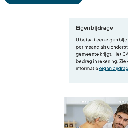
(Verwijst
naar
een
externe
website)
Eigen bijdrage
U betaalt een eigen bij
per maand als u onders
gemeente krijgt. Het CA
bedrag in rekening. Zie
informatie
eigen bijdra