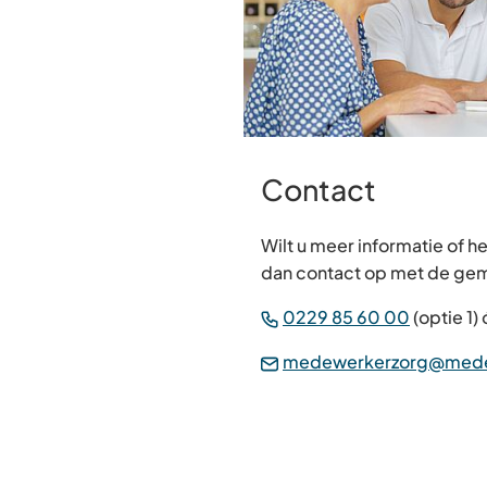
Contact
Wilt u meer informatie of 
dan contact op met de gem
(Verwijst
0229 85 60 00
(optie 1) 
naar
medewerkerzorg@mede
een
telefoon