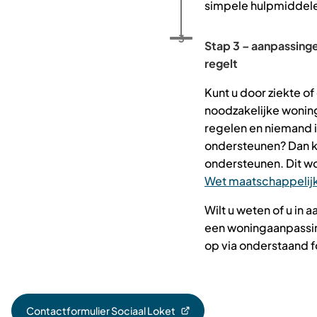
simpele hulpmiddel
Status: Actief
Opvolgingsnummer:
3
Stap 3 – aanpassing
regelt
Kunt u door ziekte o
noodzakelijke woning
regelen en niemand 
ondersteunen? Dan 
ondersteunen. Dit w
Wet maatschappelij
Wilt u weten of u in
een woningaanpassi
op via onderstaand f
Contactformulier Sociaal Loket