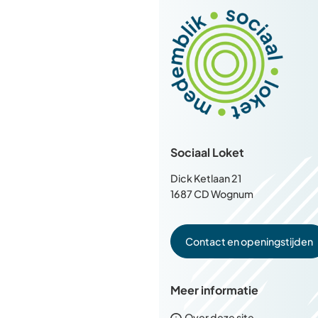
boven
naar
het
begin
van
de
paginainhoud
Sociaal Loket
Dick Ketlaan 21
1687 CD Wognum
Contact en openingstijden
Meer informatie
Over deze site