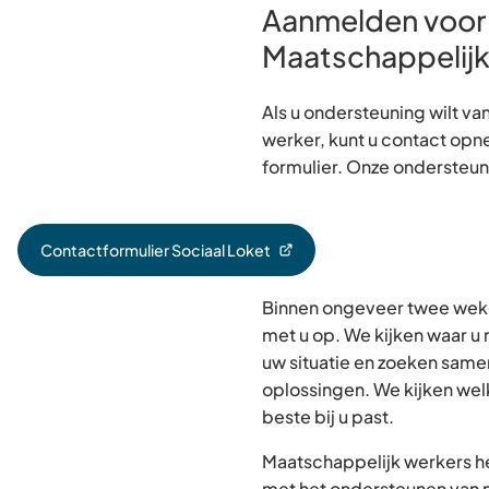
Aanmelden voor
Maatschappelij
Als u ondersteuning wilt v
werker, kunt u contact op
formulier. Onze ondersteuni
Contactformulier Sociaal Loket
(Verwijst
naar
Binnen ongeveer twee wek
een
externe
met u op. We kijken waar u 
website)
uw situatie en zoeken same
oplossingen. We kijken wel
beste bij u past.
Maatschappelijk werkers h
met het ondersteunen van