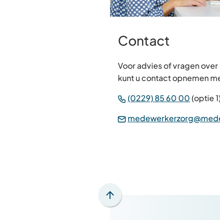
Contact
Voor advies of vragen over
kunt u contact opnemen me
(Verwijs
(0229) 85 60 00
(optie 1
naar
medewerkerzorg@mede
een
telefo
Scroll
naar