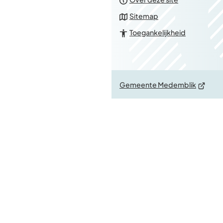
Sitemap
Toegankelijkheid
(Verwijs
Gemeente Medemblik
naar
een
externe
website