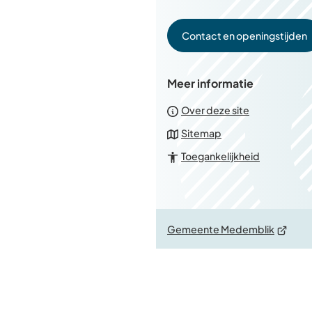
Contact en openingstijden
Meer informatie
Over deze site
Sitemap
Toegankelijkheid
(Verwijs
Gemeente Medemblik
naar
een
externe
website