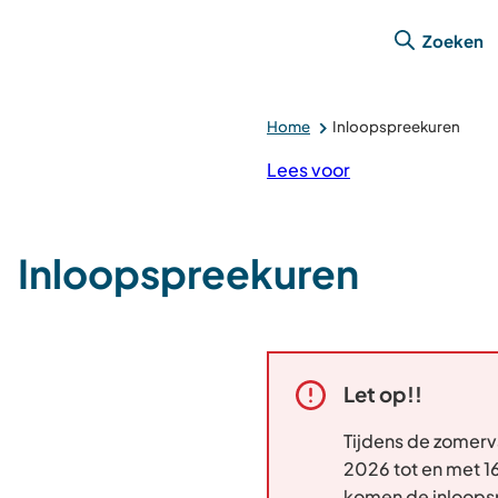
Zoeken
Home
Inloopspreekuren
Lees voor
Inloopspreekuren
Let op!!
Alarm:
Tijdens de zomerva
2026 tot en met 1
komen de inloops