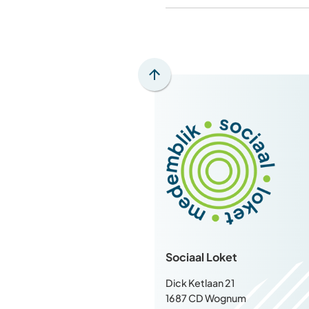
Scroll
naar
boven
naar
het
begin
van
de
paginainhoud
Sociaal Loket
Dick Ketlaan 21
1687 CD Wognum