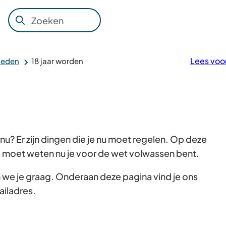
Zoeken
Wanneer
resultaten
beschikbaar
Lees voo
oeden
18 jaar worden
zijn
kun
je
hierdoor
navigeren
n nu? Er zijn dingen die je nu moet regelen. Op deze
door
 je moet weten nu je voor de wet volwassen bent.
pijl
omhoog
n we je graag. Onderaan deze pagina vind je ons
en
iladres.
omlaag
te
gebruiken.