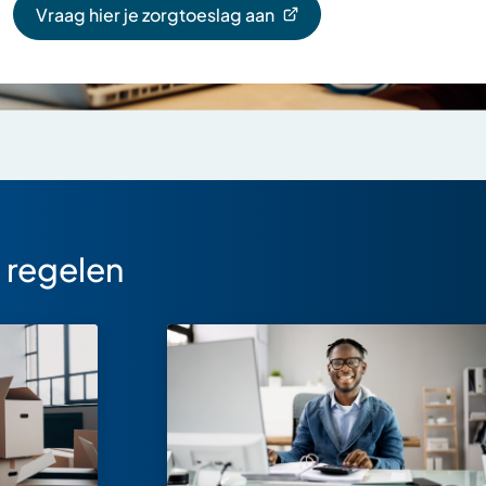
Vraag hier je zorgtoeslag aan
externe
(Verwijst
website)
naar
een
externe
website)
 regelen