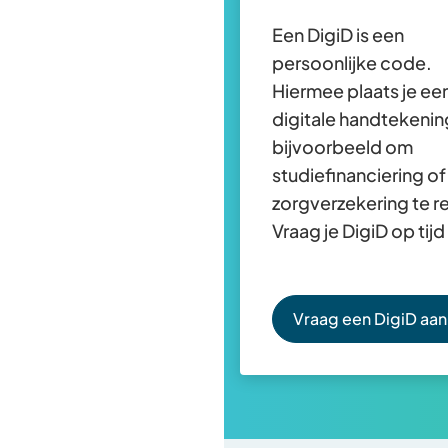
Een DigiD is een
persoonlijke code.
Hiermee plaats je ee
digitale handtekenin
bijvoorbeeld om
studiefinanciering of
zorgverzekering te r
Vraag je DigiD op tijd
Vraag een DigiD aan
(Verwijst
naar
een
externe
website)