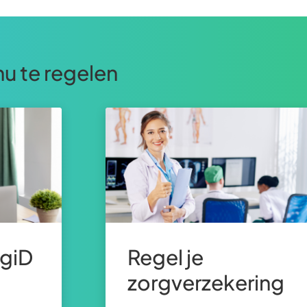
Gebruik
de
enter-
nu te regelen
toets
om
een
waarde
te
selecteren.
igiD
Regel je
zorgverzekering