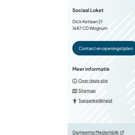
Sociaal Loket
Dick Ketlaan 21
1687 CD Wognum
Contact en openingstijden
Meer informatie
Over deze site
Sitemap
Toegankelijkheid
(Verwijs
Gemeente Medemblik