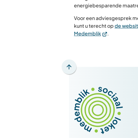
energiebesparende maatre
Voor een adviesgesprek m
kunt u terecht op
de websi
(Verwijst
Medemblik
.
naar
een
externe
website)
Scroll
naar
boven
naar
het
begin
van
de
paginainhoud