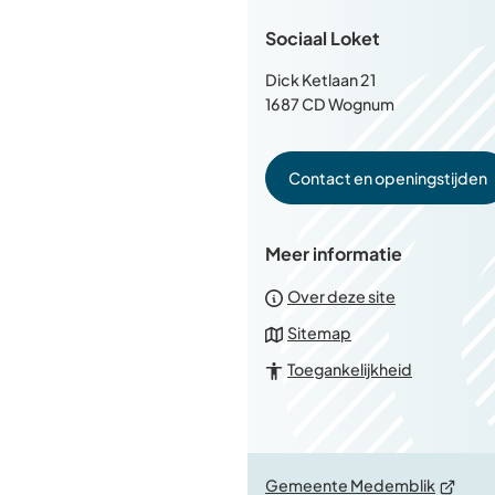
Sociaal Loket
Dick Ketlaan 21
1687 CD Wognum
Contact en openingstijden
Meer informatie
Over deze site
Sitemap
Toegankelijkheid
(Verwijs
Gemeente Medemblik