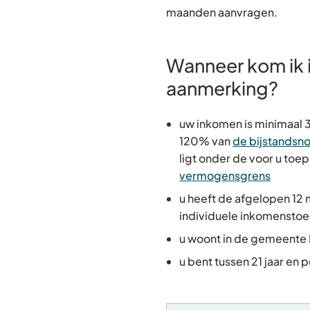
maanden aanvragen.
Wanneer kom ik 
aanmerking?
uw inkomen is minimaal 3
120% van
de bijstandsn
ligt onder de voor u toep
vermogensgrens
u heeft de afgelopen 1
individuele inkomensto
u woont in de gemeent
u bent tussen 21 jaar en 