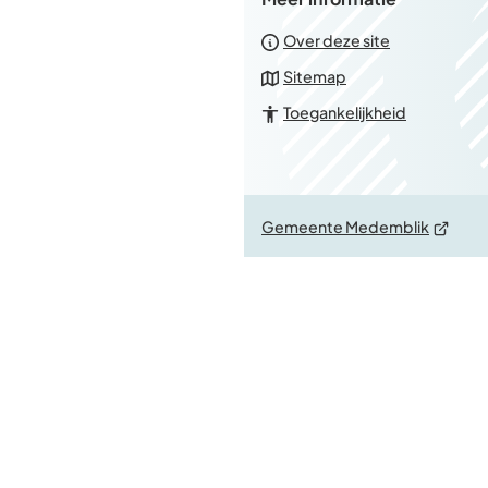
Over deze site
Sitemap
Toegankelijkheid
(Verwijs
Gemeente Medemblik
naar
een
externe
website