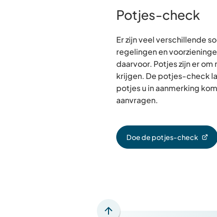
Potjes-check
Er zijn veel verschillende s
regelingen en voorzieningen
daarvoor. Potjes zijn er o
krijgen. De potjes-check la
potjes u in aanmerking kom
aanvragen.
Doe de potjes-check
(Verwijst
naar
een
externe
website)
Scroll