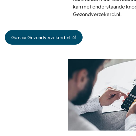
kan met onderstaande knop
Gezondverzekerd.nl.
Ga naar Gezondverzekerd.nl
(Verwijst
naar
een
externe
website)