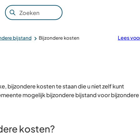
Zoeken
Wanneer
resultaten
beschikbaar
Lees voo
ndere bijstand
Bijzondere kosten
zijn
kun
je
hierdoor
navigeren
, bijzondere kosten te staan die u niet zelf kunt
door
emeente mogelijk bijzondere bijstand voor bijzondere
pijl
omhoog
en
omlaag
ndere kosten?
te
gebruiken.