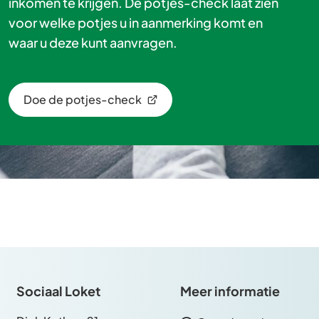
inkomen te krijgen. De potjes-check laat zien
voor welke potjes u in aanmerking komt en
waar u deze kunt aanvragen.
Doe de potjes-check
(Verwijst
naar
een
externe
website)
Sociaal Loket
Meer informatie