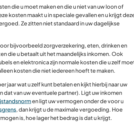
sten die u moet maken en die u niet van uw loon of
Gebruik
eze kosten maakt u in speciale gevallen en u krijgt dez
de
rgoed. Ze zitten niet standaard in uw dagelijkse
enter-
toets
om
oor bijvoorbeeld zorgverzekering, eten, drinken en
een
sten die u betaalt uit het maandelijks inkomen. Ook
waarde
els en elektronica zijn normale kosten die u zelf moe
te
lleen kosten die niet iedereen hoeft te maken.
selecteren.
jaar wat u zelf kunt betalen en kijkt hierbij naar uw
 dat van uw eventuele partner). Ligt uw inkomen
ijstandsnorm
en ligt uw vermogen onder de voor u
sgrens
, dan krijgt u de maximale vergoeding. Hoe
ogen is, hoe lager het bedrag is dat u krijgt.